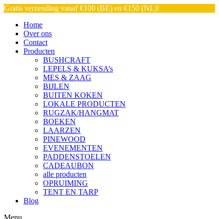
Gratis verzending vanaf €100 (BE) en €150 (NL)!
Home
Over ons
Contact
Producten
BUSHCRAFT
LEPELS & KUKSA’s
MES & ZAAG
BIJLEN
BUITEN KOKEN
LOKALE PRODUCTEN
RUGZAK/HANGMAT
BOEKEN
LAARZEN
PINEWOOD
EVENEMENTEN
PADDENSTOELEN
CADEAUBON
alle producten
OPRUIMING
TENT EN TARP
Blog
Menu