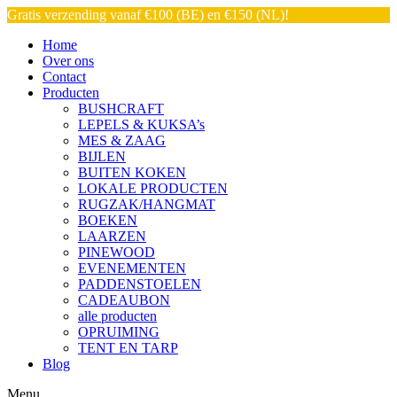
Gratis verzending vanaf €100 (BE) en €150 (NL)!
Home
Over ons
Contact
Producten
BUSHCRAFT
LEPELS & KUKSA’s
MES & ZAAG
BIJLEN
BUITEN KOKEN
LOKALE PRODUCTEN
RUGZAK/HANGMAT
BOEKEN
LAARZEN
PINEWOOD
EVENEMENTEN
PADDENSTOELEN
CADEAUBON
alle producten
OPRUIMING
TENT EN TARP
Blog
Menu